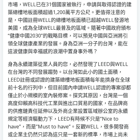
市場，WELL已在31個國家被執行，申請與取得認證的建
築總樓地板面積超過1,200萬平方公尺。更值得注意的
是，中國註冊WELL的總樓地板面積已超越WELL發源地
美國，成為全球WELL最普及的區域。隨著中國政府頒布
“健康中國2030”的戰略目標，可以預見中國與亞洲將引
領全球健康產業的發展。身為亞洲一分子的台灣，能在
這波健康與幸福感的浪潮中置身事外嗎？
身為永續建築從業人員的您，必然發現了LEED與WELL
在台灣的不同發展趨勢。以台灣如此小的國土面積，
LEED註冊或認證的建築總樓地板面積每年能擠身在全球
前十名的行列中，但目前國內申請WELL認證的專案卻都
僅止於小規模的室內裝修案。探究其原因，台灣是一個
高度仰賴高科技代工業與進出口貿易的國家，在品牌商
的供應鏈責任延伸以及外商企業設置區域辦公室的永續
規定等經濟驅動力下，LEED有時候不只是”Nice to
have”，而是”Must to have”。反觀WELL，很多開發商
或企業主仍然只認為這只是一套新的標準，市場上尚未